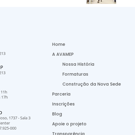
Home
213
A AVAMEP
Nossa História
PP
213
Formaturas
Construção da Nova Sede
s 11h
Parceria
s 17h
Inscrições
O
Blog
oso, 1737 - Sala 3
Center
Apoie o projeto
7.925-000
Transparência