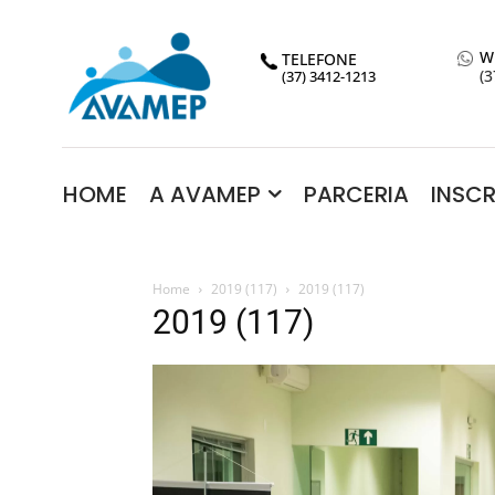
W
TELEFONE
(3
(37) 3412-1213
HOME
A AVAMEP
PARCERIA
INSC
Home
2019 (117)
2019 (117)
2019 (117)