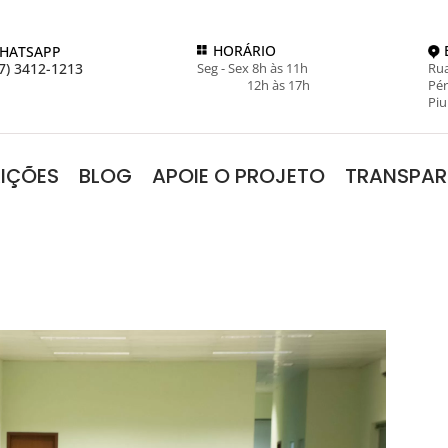
HORÁRIO
HATSAPP
7) 3412-1213
Seg - Sex 8h às 11h
Rua
12h às 17h
Pér
Piu
RIÇÕES
BLOG
APOIE O PROJETO
TRANSPAR