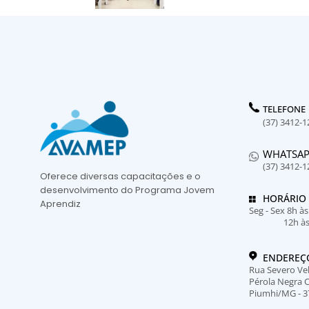
TELEFONE
(37) 3412-1
WHATSA
(37) 3412-1
Oferece diversas capacitações e o
desenvolvimento do Programa Jovem
HORÁRIO
Aprendiz
Seg - Sex 8h à
12h à
ENDEREÇ
Rua Severo Vel
Pérola Negra 
Piumhi/MG - 3