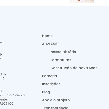
Home
213
A AVAMEP
Nossa História
PP
213
Formaturas
Construção da Nova Sede
s 11h
Parceria
s 17h
Inscrições
O
Blog
oso, 1737 - Sala 3
Center
Apoie o projeto
7.925-000
Transparência