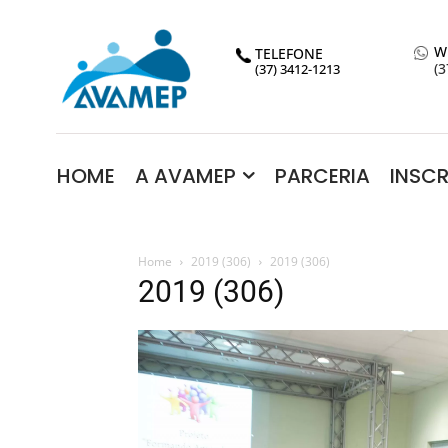
W
TELEFONE
(3
(37) 3412-1213
HOME
A AVAMEP
PARCERIA
INSC
Home
2019 (306)
2019 (306)
2019 (306)