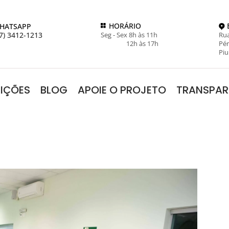
HORÁRIO
HATSAPP
7) 3412-1213
Seg - Sex 8h às 11h
Rua
12h às 17h
Pér
Piu
RIÇÕES
BLOG
APOIE O PROJETO
TRANSPAR