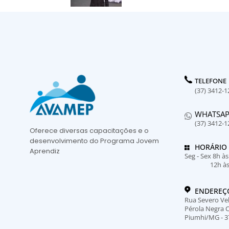
TELEFONE
(37) 3412-1
WHATSA
(37) 3412-1
Oferece diversas capacitações e o
desenvolvimento do Programa Jovem
HORÁRIO
Aprendiz
Seg - Sex 8h à
12h à
ENDEREÇ
Rua Severo Vel
Pérola Negra 
Piumhi/MG - 3