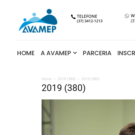
W
TELEFONE
(3
(37) 3412-1213
HOME
A AVAMEP
PARCERIA
INSC
Home
2019 (380)
2019 (380)
2019 (380)