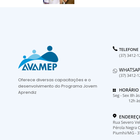
TELEFONE
(37) 3412-1
WHATSA
(37) 3412-1
Oferece diversas capacitações e o
desenvolvimento do Programa Jovem
HORÁRIO
Aprendiz
Seg - Sex 8h à
12h à
ENDEREÇ
Rua Severo Vel
Pérola Negra 
Piumhi/MG - 3