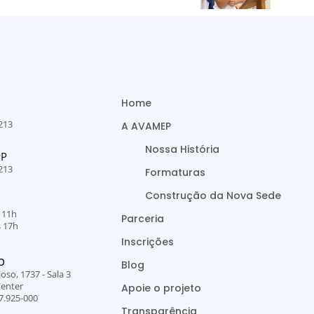
Home
213
A AVAMEP
Nossa História
PP
213
Formaturas
Construção da Nova Sede
s 11h
Parceria
s 17h
Inscrições
O
Blog
oso, 1737 - Sala 3
Center
Apoie o projeto
7.925-000
Transparência