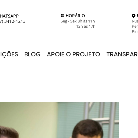
HORÁRIO
HATSAPP
7) 3412-1213
Seg - Sex 8h às 11h
Rua
12h às 17h
Pér
Piu
RIÇÕES
BLOG
APOIE O PROJETO
TRANSPAR