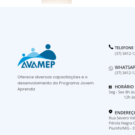
TELEFONE
(37) 3412-1
WHATSA
(37) 3412-1
Oferece diversas capacitações e o
desenvolvimento do Programa Jovem
HORÁRIO
Aprendiz
Seg - Sex 8h à
12h à
ENDEREÇ
Rua Severo Vel
Pérola Negra 
Piumhi/MG - 3