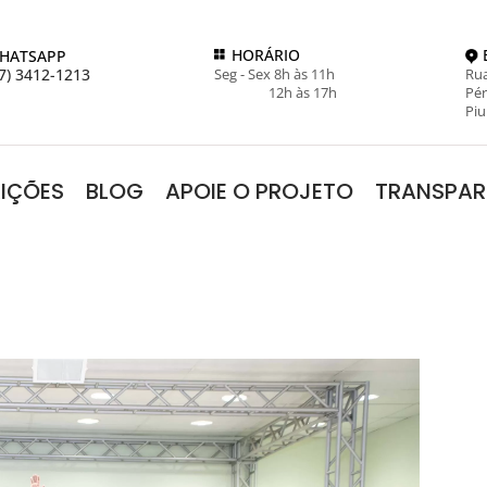
HORÁRIO
HATSAPP
7) 3412-1213
Seg - Sex 8h às 11h
Rua
12h às 17h
Pér
Piu
RIÇÕES
BLOG
APOIE O PROJETO
TRANSPAR