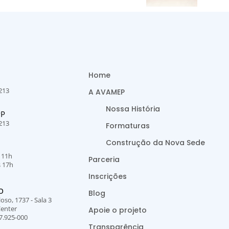
Home
213
A AVAMEP
Nossa História
PP
213
Formaturas
Construção da Nova Sede
s 11h
Parceria
s 17h
Inscrições
O
Blog
oso, 1737 - Sala 3
Center
Apoie o projeto
7.925-000
Transparência