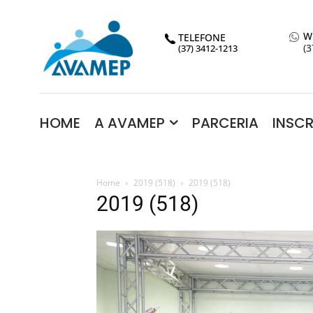
W
TELEFONE
(3
(37) 3412-1213
HOME
A AVAMEP
PARCERIA
INSC
Home
2019 (518)
2019 (518)
2019 (518)