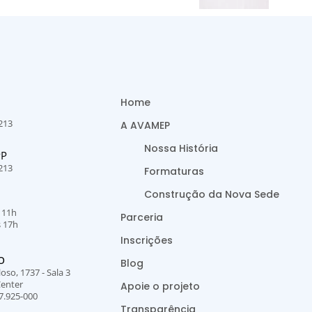
Home
213
A AVAMEP
Nossa História
PP
213
Formaturas
Construção da Nova Sede
s 11h
Parceria
s 17h
Inscrições
O
Blog
oso, 1737 - Sala 3
Center
Apoie o projeto
7.925-000
Transparência