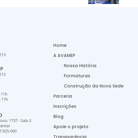
Home
213
A AVAMEP
Nossa História
PP
213
Formaturas
Construção da Nova Sede
s 11h
Parceria
s 17h
Inscrições
O
Blog
oso, 1737 - Sala 3
Center
Apoie o projeto
7.925-000
Transparência