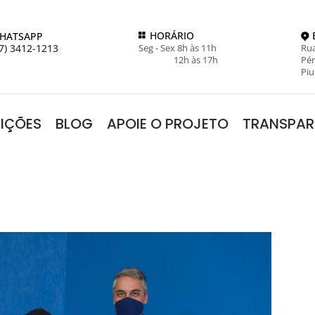
HORÁRIO
HATSAPP
7) 3412-1213
Seg - Sex 8h às 11h
Rua
12h às 17h
Pér
Piu
RIÇÕES
BLOG
APOIE O PROJETO
TRANSPAR