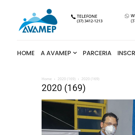
W
TELEFONE
(3
(37) 3412-1213
HOME
A AVAMEP
PARCERIA
INSC
Home
2020 (169)
2020 (169)
2020 (169)