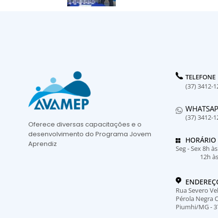
TELEFONE
(37) 3412-1
WHATSA
(37) 3412-1
Oferece diversas capacitações e o
desenvolvimento do Programa Jovem
HORÁRIO
Aprendiz
Seg - Sex 8h à
12h à
ENDEREÇ
Rua Severo Vel
Pérola Negra 
Piumhi/MG - 3