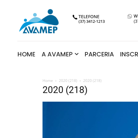
W
TELEFONE
(3
(37) 3412-1213
HOME
A AVAMEP
PARCERIA
INSC
Home
2020 (218)
2020 (218)
2020 (218)