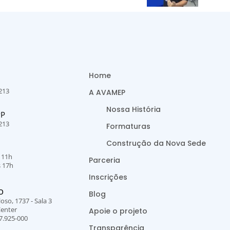
Home
213
A AVAMEP
Nossa História
PP
213
Formaturas
Construção da Nova Sede
s 11h
Parceria
s 17h
Inscrições
O
Blog
oso, 1737 - Sala 3
Center
Apoie o projeto
7.925-000
Transparência