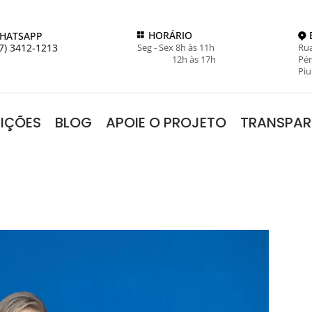
HORÁRIO
HATSAPP
7) 3412-1213
Seg - Sex 8h às 11h
Rua
12h às 17h
Pér
Piu
RIÇÕES
BLOG
APOIE O PROJETO
TRANSPAR