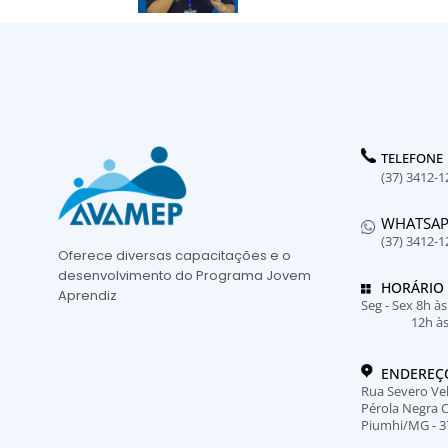
TELEFONE
(37) 3412-1
WHATSA
(37) 3412-1
Oferece diversas capacitações e o
desenvolvimento do Programa Jovem
HORÁRIO
Aprendiz
Seg - Sex 8h à
12h à
ENDEREÇ
Rua Severo Vel
Pérola Negra 
Piumhi/MG - 3