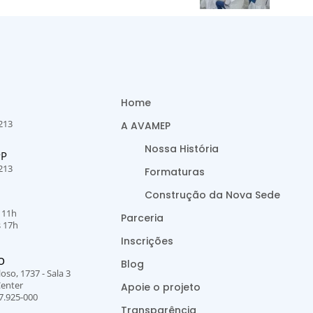
Home
213
A AVAMEP
Nossa História
PP
213
Formaturas
Construção da Nova Sede
s 11h
Parceria
s 17h
Inscrições
O
Blog
oso, 1737 - Sala 3
Center
Apoie o projeto
7.925-000
Transparência