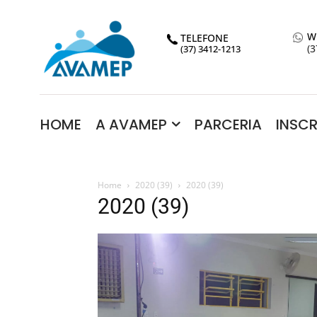
W
TELEFONE
(3
(37) 3412-1213
HOME
A AVAMEP
PARCERIA
INSC
Home
2020 (39)
2020 (39)
2020 (39)