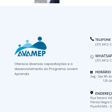
TELEFONE
(37) 3412-1
WHATSA
(37) 3412-1
Oferece diversas capacitações e o
desenvolvimento do Programa Jovem
HORÁRIO
Aprendiz
Seg - Sex 8h à
12h à
ENDEREÇ
Rua Severo Vel
Pérola Negra 
Piumhi/MG - 3