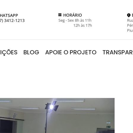
HORÁRIO
HATSAPP
7) 3412-1213
Seg - Sex 8h às 11h
Rua
12h às 17h
Pér
Piu
RIÇÕES
BLOG
APOIE O PROJETO
TRANSPAR