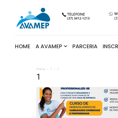
W
TELEFONE
(3
(37) 3412-1213
HOME
A AVAMEP
PARCERIA
INSC
Home
1
1
1