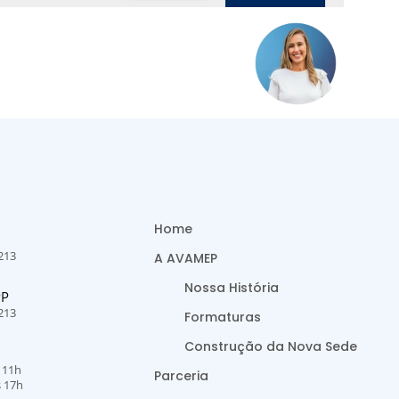
Home
213
A AVAMEP
Nossa História
PP
213
Formaturas
Construção da Nova Sede
s 11h
Parceria
s 17h