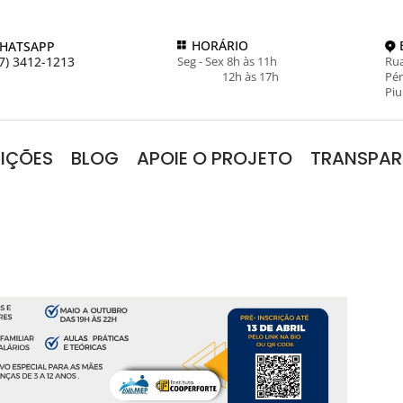
HORÁRIO
HATSAPP
7) 3412-1213
Seg - Sex 8h às 11h
Rua
12h às 17h
Pér
Piu
RIÇÕES
BLOG
APOIE O PROJETO
TRANSPAR