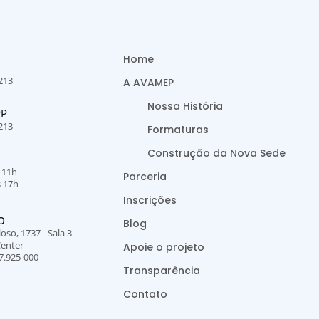
Home
213
A AVAMEP
Nossa História
PP
213
Formaturas
Construção da Nova Sede
s 11h
Parceria
s 17h
Inscrições
O
Blog
oso, 1737 - Sala 3
Center
Apoie o projeto
7.925-000
Transparência
Contato