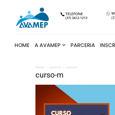
W
TELEFONE
(3
(37) 3412-1213
HOME
A AVAMEP
PARCERIA
INSC
Home
curso-m
curso-m
curso-m