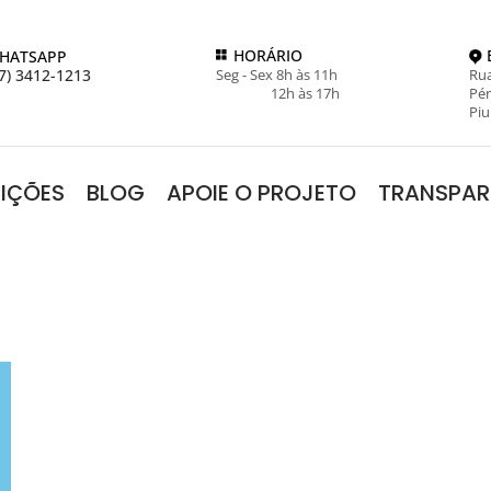
HORÁRIO
HATSAPP
7) 3412-1213
Seg - Sex 8h às 11h
Rua
12h às 17h
Pér
Piu
RIÇÕES
BLOG
APOIE O PROJETO
TRANSPAR