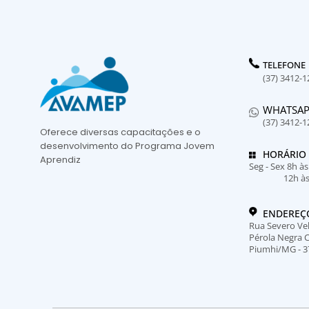
TELEFONE
(37) 3412-1
WHATSA
(37) 3412-1
Oferece diversas capacitações e o
desenvolvimento do Programa Jovem
HORÁRIO
Aprendiz
Seg - Sex 8h à
12h à
ENDEREÇ
Rua Severo Vel
Pérola Negra 
Piumhi/MG - 3