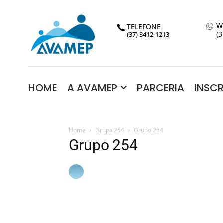
W
TELEFONE
(3
(37) 3412-1213
HOME
A AVAMEP
PARCERIA
INSC
Home
Grupo 254
Grupo 254
Grupo 254