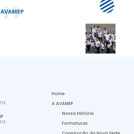
Home
213
A AVAMEP
Nossa História
PP
213
Formaturas
Construção da Nova Sede