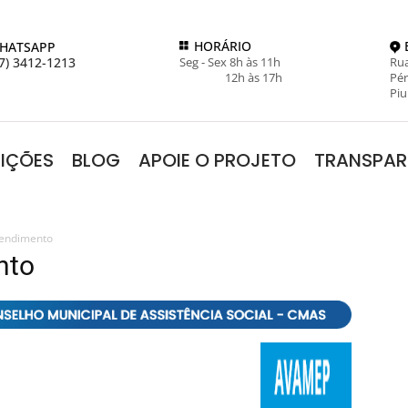
HORÁRIO
HATSAPP
7) 3412-1213
Seg - Sex 8h às 11h
Rua
12h às 17h
Pér
Piu
RIÇÕES
BLOG
APOIE O PROJETO
TRANSPAR
tendimento
nto