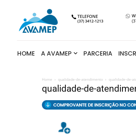
W
TELEFONE
(3
(37) 3412-1213
HOME
A AVAMEP
PARCERIA
INSC
Home
qualidade-de-atendimento
qualidade-de-a
qualidade-de-atendime