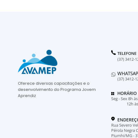
TELEFONE
(37) 3412-1
WHATSA
(37) 3412-1
Oferece diversas capacitações e o
desenvolvimento do Programa Jovem
HORÁRIO
Aprendiz
Seg - Sex 8h à
12h à
ENDEREÇ
Rua Severo Vel
Pérola Negra 
Piumhi/MG - 3