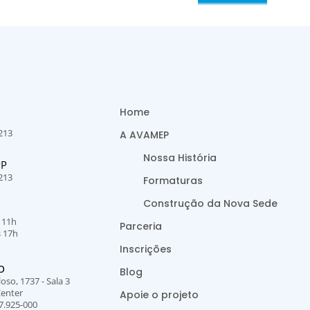
Home
213
A AVAMEP
Nossa História
PP
213
Formaturas
Construção da Nova Sede
s 11h
Parceria
s 17h
Inscrições
O
Blog
oso, 1737 - Sala 3
Center
Apoie o projeto
7.925-000