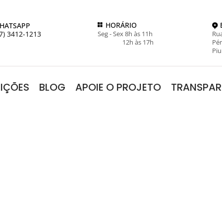
HORÁRIO
HATSAPP
7) 3412-1213
Seg - Sex 8h às 11h
Rua
12h às 17h
Pér
Piu
RIÇÕES
BLOG
APOIE O PROJETO
TRANSPAR