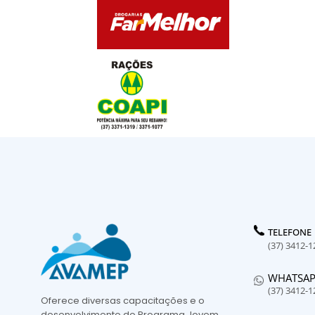
TELEFONE
(37) 3412-1
WHATSA
(37) 3412-1
Oferece diversas capacitações e o
desenvolvimento do Programa Jovem