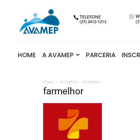
W
TELEFONE
(3
(37) 3412-1213
HOME
A AVAMEP
PARCERIA
INSC
Home
farmelhor
farmelhor
farmelhor