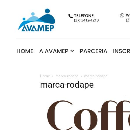
W
TELEFONE
(3
(37) 3412-1213
HOME
A AVAMEP
PARCERIA
INSC
Home
marca-rodape
marca-rodape
marca-rodape