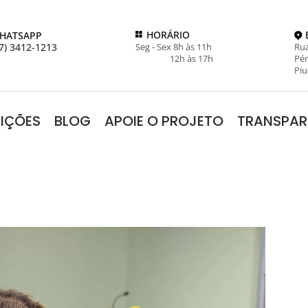
HORÁRIO
HATSAPP
7) 3412-1213
Seg - Sex 8h às 11h
Rua
12h às 17h
Pér
Piu
RIÇÕES
BLOG
APOIE O PROJETO
TRANSPAR