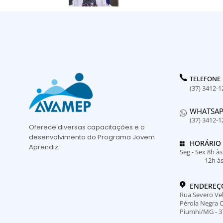
TELEFONE
(37) 3412-1
WHATSA
(37) 3412-1
Oferece diversas capacitações e o
desenvolvimento do Programa Jovem
HORÁRIO
Aprendiz
Seg - Sex 8h à
12h à
ENDEREÇ
Rua Severo Vel
Pérola Negra 
Piumhi/MG - 3