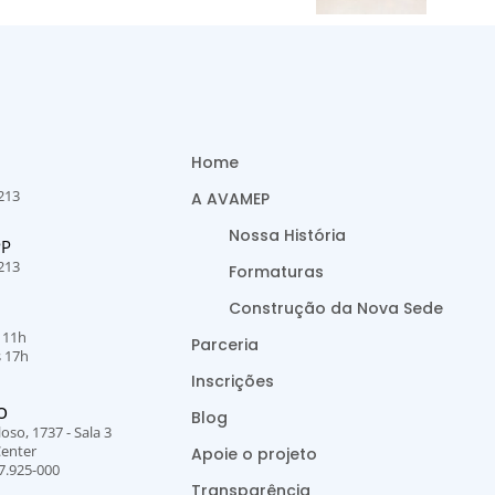
Home
213
A AVAMEP
Nossa História
PP
213
Formaturas
Construção da Nova Sede
s 11h
Parceria
s 17h
Inscrições
O
Blog
oso, 1737 - Sala 3
Center
Apoie o projeto
7.925-000
Transparência