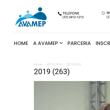
W
TELEFONE
(3
(37) 3412-1213
HOME
A AVAMEP
PARCERIA
INSC
Home
2019 (263)
2019 (263)
2019 (263)