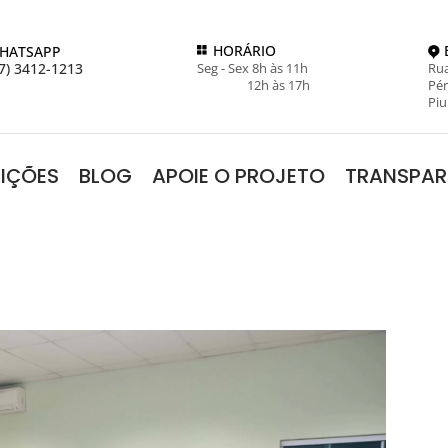
HORÁRIO
HATSAPP
7) 3412-1213
Seg - Sex 8h às 11h
Rua
12h às 17h
Pér
Piu
RIÇÕES
BLOG
APOIE O PROJETO
TRANSPAR