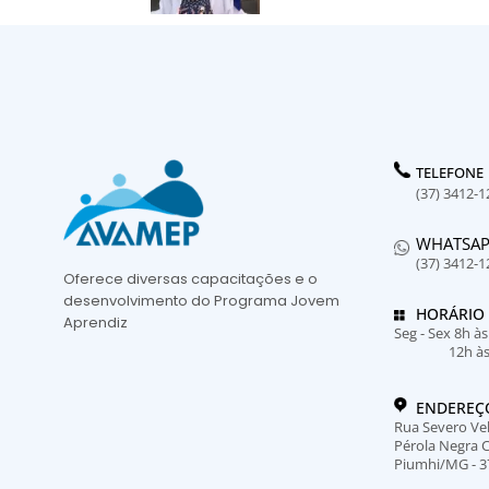
TELEFONE
(37) 3412-1
WHATSA
(37) 3412-1
Oferece diversas capacitações e o
desenvolvimento do Programa Jovem
HORÁRIO
Aprendiz
Seg - Sex 8h à
12h à
ENDEREÇ
Rua Severo Vel
Pérola Negra 
Piumhi/MG - 3