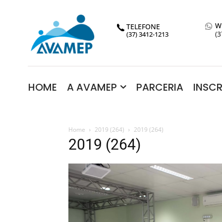
W
TELEFONE
(3
(37) 3412-1213
HOME
A AVAMEP
PARCERIA
INSC
Home
2019 (264)
2019 (264)
2019 (264)