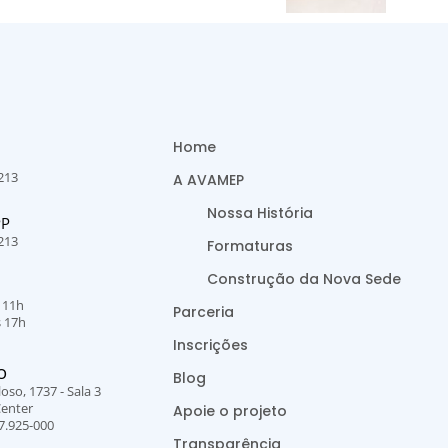
Home
213
A AVAMEP
Nossa História
PP
213
Formaturas
Construção da Nova Sede
s 11h
Parceria
s 17h
Inscrições
O
Blog
oso, 1737 - Sala 3
Center
Apoie o projeto
7.925-000
Transparência