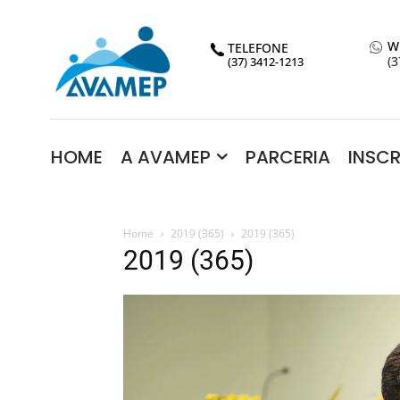
W
TELEFONE
(3
(37) 3412-1213
HOME
A AVAMEP
PARCERIA
INSC
Home
2019 (365)
2019 (365)
2019 (365)