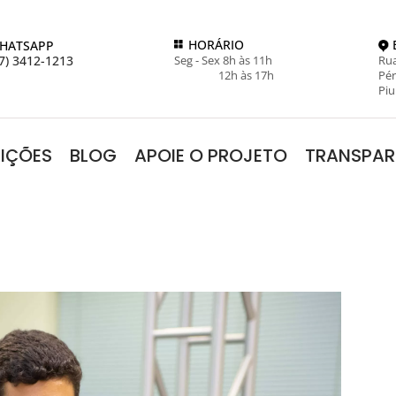
HORÁRIO
HATSAPP
7) 3412-1213
Seg - Sex 8h às 11h
Rua
12h às 17h
Pér
Piu
RIÇÕES
BLOG
APOIE O PROJETO
TRANSPAR