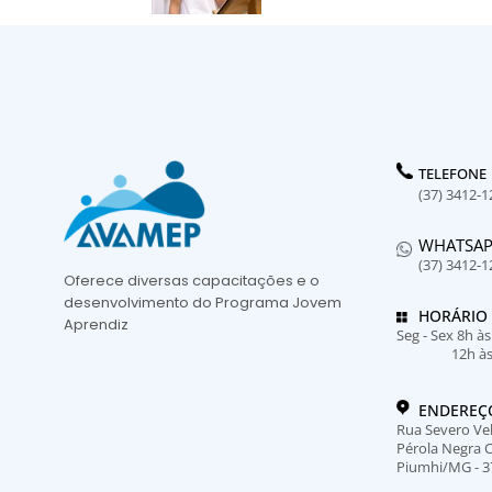
TELEFONE
(37) 3412-1
WHATSA
(37) 3412-1
Oferece diversas capacitações e o
desenvolvimento do Programa Jovem
HORÁRIO
Aprendiz
Seg - Sex 8h à
12h à
ENDEREÇ
Rua Severo Vel
Pérola Negra 
Piumhi/MG - 3