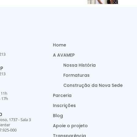
Home
213
A AVAMEP
Nossa História
PP
213
Formaturas
Construção da Nova Sede
s 11h
Parceria
s 17h
Inscrições
O
Blog
oso, 1737 - Sala 3
Center
Apoie o projeto
7.925-000
Transparência