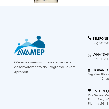
TELEFONE
(37) 3412-1
WHATSA
(37) 3412-1
Oferece diversas capacitações e o
desenvolvimento do Programa Jovem
HORÁRIO
Aprendiz
Seg - Sex 8h à
12h à
ENDEREÇ
Rua Severo Vel
Pérola Negra 
Piumhi/MG - 3