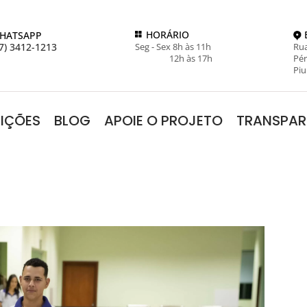
HORÁRIO
HATSAPP
7) 3412-1213
Seg - Sex 8h às 11h
Rua
12h às 17h
Pér
Piu
RIÇÕES
BLOG
APOIE O PROJETO
TRANSPAR