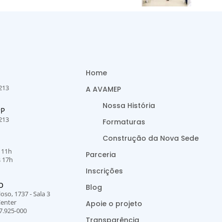
Home
213
A AVAMEP
Nossa História
PP
213
Formaturas
Construção da Nova Sede
s 11h
Parceria
s 17h
Inscrições
O
Blog
oso, 1737 - Sala 3
Center
Apoie o projeto
7.925-000
Transparência