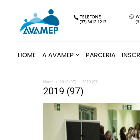
W
TELEFONE
(3
(37) 3412-1213
HOME
A AVAMEP
PARCERIA
INSC
Home
2019 (97)
2019 (97)
2019 (97)