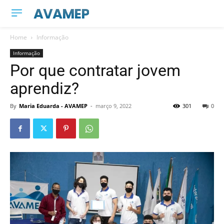
AVAMEP
Home
Informação
Informação
Por que contratar jovem
aprendiz?
By
Maria Eduarda - AVAMEP
-
março 9, 2022
301
0